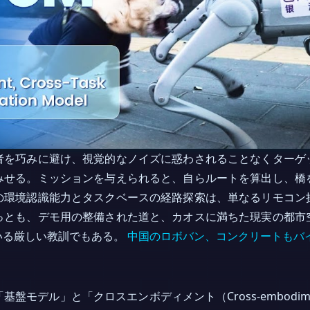
者を巧みに避け、視覚的なノイズに惑わされることなくターゲ
みせる。ミッションを与えられると、自らルートを算出し、橋
の環境認識能力とタスクベースの経路探索は、単なるリモコン
っとも、デモ用の整備された道と、カオスに満ちた現実の都市
いる厳しい教訓でもある。
中国のロボバン、コンクリートもバ
盤モデル」と「クロスエンボディメント（Cross-embodi