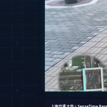
上海交通大学
と
SenseTime Res