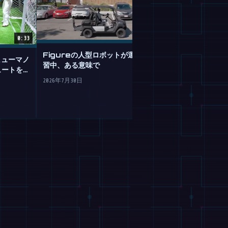
0:33
Figureの人型ロボットが運転を学
のヒューマノ
GoogleのGemi
習中、ある意味で
ュートを決
は不器用なロボ
2026年7月30日
2026年7月30日