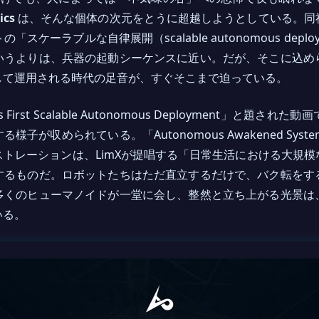
ics
は、そんな個体の次元をとうに超越しようとしている。同
ケーラブルな自律展開（scalable autonomous depl
いうよりは、兵器の起動シーケンスに近い。だが、そこに込め
して運用される時代の足音が、すぐそこまで迫っている。
World’s First Scalable Autonomous Deployment
様子が収められている。「Autonomous Awakened Sy
トレーションは、LimXが提唱する「日常生活における大規
するものだ。ロボットたちはただ直立するだけで、バク転をす
多くのヒューマノイドが一堂に会し、整然と立ち上がる光景は
いる。