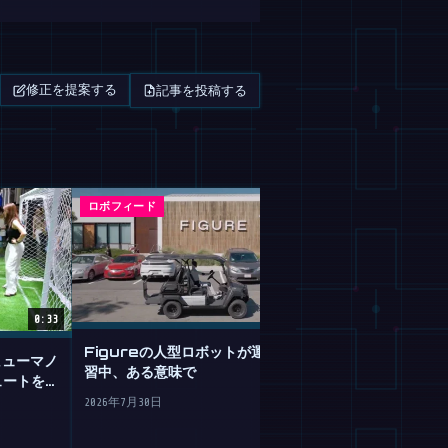
記事を投稿する
修正を提案する
ロボフィード
マガジン
0:33
Figureの人型ロボットが運転を学
のヒューマノ
GoogleのGemi
習中、ある意味で
ュートを決
は不器用なロボ
2026年7月30日
2026年7月30日