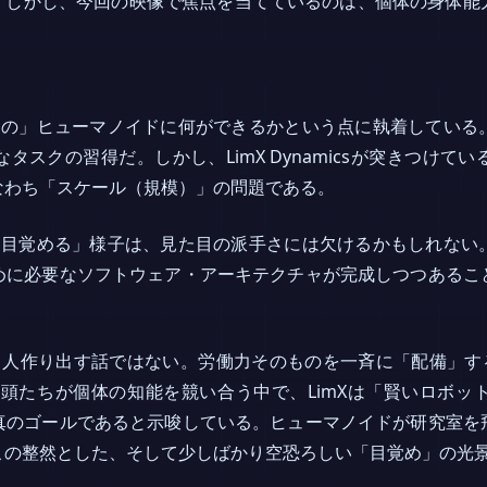
。しかし、今回の映像で焦点を当てているのは、個体の身体能
台の」ヒューマノイドに何ができるかという点に執着している
タスクの習得だ。しかし、LimX Dynamicsが突きつけて
なわち「スケール（規模）」の問題である。
「目覚める」様子は、見た目の派手さには欠けるかもしれない
めに必要なソフトウェア・アーキテクチャが完成しつつあるこ
1人作り出す話ではない。労働力そのものを一斉に「配備」す
頭たちが個体の知能を競い合う中で、LimXは「賢いロボッ
真のゴールであると示唆している。ヒューマノイドが研究室を
この整然とした、そして少しばかり空恐ろしい「目覚め」の光