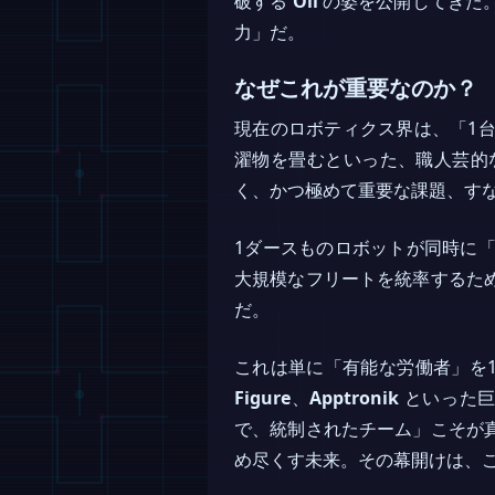
破する
Oli
の姿を公開してきた
力」だ。
なぜこれが重要なのか？
現在のロボティクス界は、「1
濯物を畳むといった、職人芸的な
く、かつ極めて重要な課題、す
1ダースものロボットが同時に
大規模なフリートを統率するた
だ。
これは単に「有能な労働者」を
Figure
、
Apptronik
といった巨
で、統制されたチーム」こそが
め尽くす未来。その幕開けは、