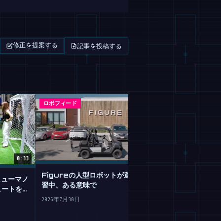
記事を投稿する
修正を提案する
ロボフィード
マガジン
0:33
Figureの人型ロボットが運転を学
のヒューマノ
GoogleのGemi
習中、ある意味で
ュートを決
は不器用なロボ
2026年7月30日
2026年7月30日