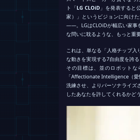
ト「
LG CLOiD
」を発表すると公
家）」というビジョンに向けた
――。LGはCLOiDが幅広い
な問いに耽るような、もっと重
これは、単なる「人格チップ入り
な動きを実現する7自由度を誇
その目標は、並のロボットな
「Affectionate Inte
洗練させ、よりパーソナライズ
したあなたを許してくれるかど