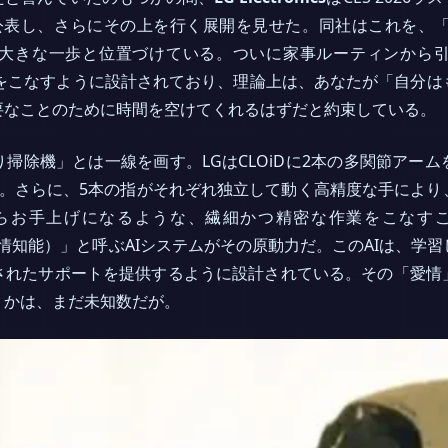
表し、さらにその上を行く展開を見せた。同社はこれを、「Zero
大きな一歩と位置づけている。ついに家事ルーティンから
家事をこなすように設計されており、理論上は、あなたが「自分
要なことのために時間を空けてくれるはずだと約束している。
掃除機」とは一線を画す。LGはCLOiDに2本の多関節アー
る。さらに、5本の指がそれぞれ独立して動く高精度な手により
らお手上げになるような、繊細かつ精密な作業をこなすこ
lligence（愛情知能）」と呼ぶAIシステムがその原動力だ。このAI
されたサポートを提供するように設計されている。その「愛情
うかは、まだ未知数だが。