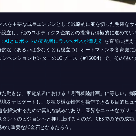
ティクスを主要な成長エンジンとして戦略的に舵を切った明確な
を設立し、他のロボティクス企業との提携も積極的に進めてい
026：AIとロボットの支配者にラスベガスが備える
を直前に控え
好的な（あるいは少なくとも役立つ）オートマトンを各家庭に
ンベンションセンターのLGブース（#15004）で、その謳
けた動きは、家電業界における「月面着陸計画」に等しい。掃
環境をナビゲートし、多種多様な物体を操作できる多目的ヒュ
の難題を解決するための真剣な試みであり、業界をニッチなガジ
スタントのビジョンへと押し上げるものだ。CESでのその成功
極めて重要な試金石となるだろう。