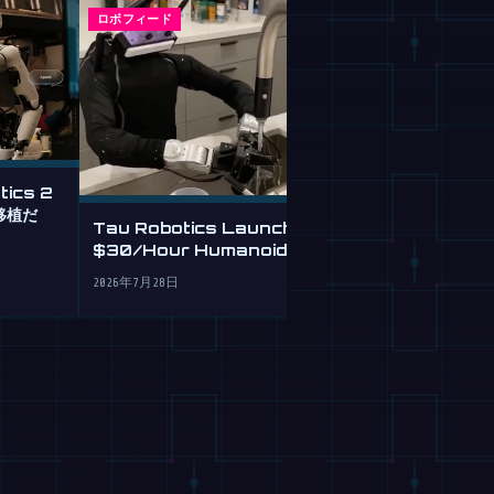
ロボフィード
ロボフィード
tics 2
英語で指示する
移植だ
を設計・検証す
Tau Robotics Launches
ト
$30/Hour Humanoid
2026年7月28日
Cleaning Service in SF
2026年7月28日