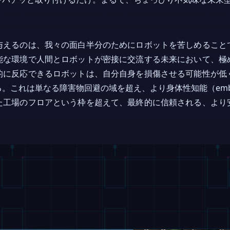
与えるのは、我々の面白半分のためにロボットを苦しめること
能な環境で人間とロボットが密接に交流する未来において、極
的に反応できるロボットは、自分自身を損傷させる可能性が低
れは単なる障害物回避の域を超え、より身体性知能（embodied 
た工場のフロアという枠を超えて、最終的に信頼される、より