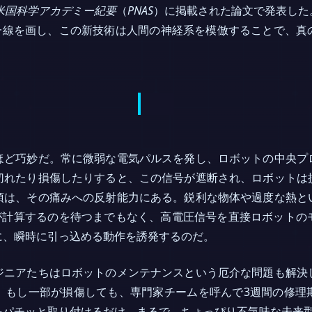
米国科学アカデミー紀要
（
PNAS
）に掲載された論文で発表した
とは一線を画し、この新技術は人間の神経系を模倣することで、
ほど巧妙だ。常に微弱な電気パルスを発し、ロボットの中央プ
切れたり損傷したりすると、この信号が遮断され、ロボットは
頂は、その痛みへの反射能力にある。鋭利な物体や過度な熱と
CPUが計算するのを待つまでもなく、高電圧信号を直接ロボット
に、瞬時に引っ込める動作を誘発するのだ。
ジニアたちはロボットのメンテナンスという厄介な問題も解決
。もし一部が損傷しても、専門家チームを呼んで3週間の修理
をパチッと取り付けるだけ。まるで、ちょっぴり不気味な未来