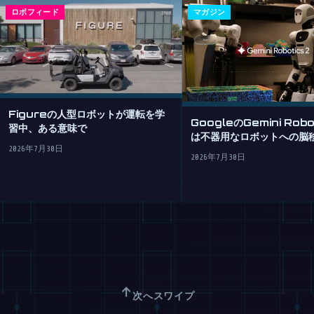
ロボフィード
マガジン
Figureの人型ロボットが運転を学
GoogleのGemini Robo
習中、ある意味で
は不器用なロボットへの脳
2026年7月30日
2026年7月30日
↑
次へスワイプ