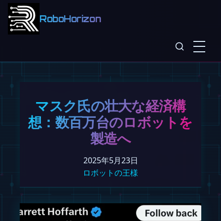
RoboHorizon
マスク氏の壮大な経済構
想：数百万台のロボットを
製造へ
2025年5月23日
ロボットの王様