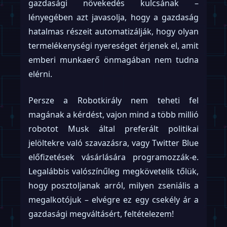
gazdasági növekedés kulcsának –
lényegében azt javasolja, hogy a gazdaság
hatalmas részeit automatizálják, hogy olyan
termelékenységi nyereséget érjenek el, amit
emberi munkaerő önmagában nem tudna
elérni.
Persze a Robotkirály nem teheti fel
magának a kérdést, vajon mind a több millió
robotot Musk által preferált politikai
jelöltekre való szavazásra, vagy Twitter Blue
előfizetések vásárlására programozzák-e.
Legalábbis valószínűleg megkövetelik tőlük,
hogy posztoljanak arról, milyen zseniális a
megalkotójuk – elvégre ez egy csekély ár a
gazdasági megváltásért, feltételezem!