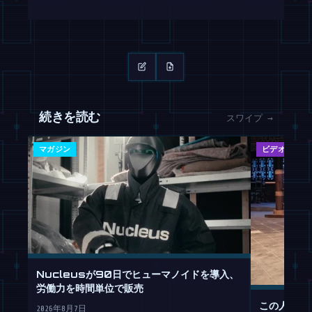
続きを読む
スワイプ →
マガジン
ビデオ
Nucleusが90日でヒューマノイドを導入、
労働力を時間単位で販売
この人型ロ
2026年8月7日