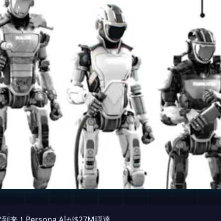
！Persona AIが$27M調達