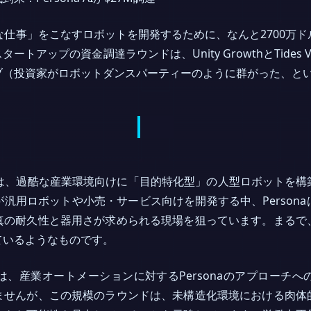
「タフな仕事」をこなすロボットを開発するために、なんと2700
トアップの資金調達ラウンドは、Unity GrowthとTides V
ブ（投資家がロボットダンスパーティーのように群がった、と
されるのは、過酷な産業環境向けに「目的特化型」の人型ロボットを
汎用ロボットや小売・サービス向けを開発する中、Person
真の耐久性と器用さが求められる現場を狙っています。まるで
ているようなものです。
、産業オートメーションに対するPersonaのアプローチ
ませんが、この規模のラウンドは、未構造化環境における肉体