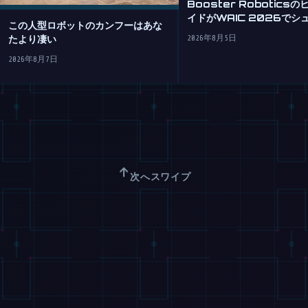
Booster Robotics
イドがWAIC 2026でシ
この人型ロボットのカンフーはあな
める
たより凄い
2026年8月5日
2026年8月7日
↑
次へスワイプ