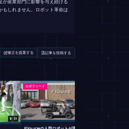
足が産業部門に影響を与え続ける
かもしれません。ロボット革命は
記事を投稿する
修正を提案する
ロボフィード
マガジン
0:33
Figureの人型ロボットが運転を学