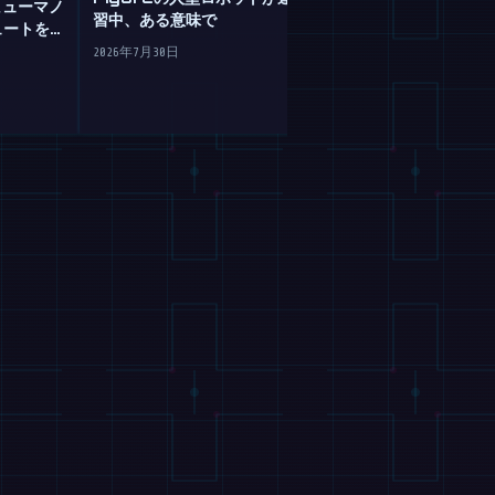
のヒューマノ
GoogleのGemi
習中、ある意味で
ュートを決
は不器用なロボ
2026年7月30日
2026年7月30日