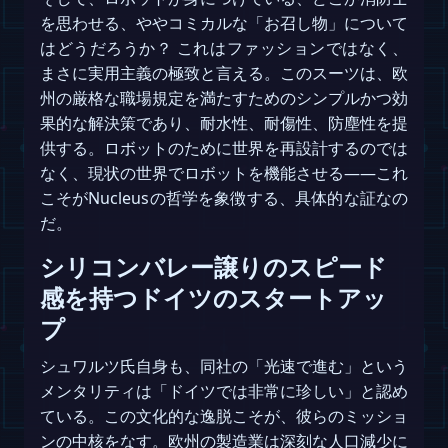
を思わせる、ややコミカルな「お召し物」について
はどうだろうか？ これはファッションではなく、
まさに実用主義の極致と言える。このスーツは、欧
州の厳格な職場規定を満たすためのシンプルかつ効
果的な解決策であり、耐水性、耐傷性、防塵性を提
供する。ロボットのために世界を再設計するのでは
なく、現状の世界でロボットを機能させる――これ
こそがNucleusの哲学を象徴する、具体的な証なの
だ。
シリコンバレー譲りのスピード
感を持つドイツのスタートアッ
プ
シュワルツ氏自身も、同社の「光速で進む」という
メンタリティは「ドイツでは非常に珍しい」と認め
ている。この文化的な逸脱こそが、彼らのミッショ
ンの中核をなす。欧州の製造業は深刻な人口減少に