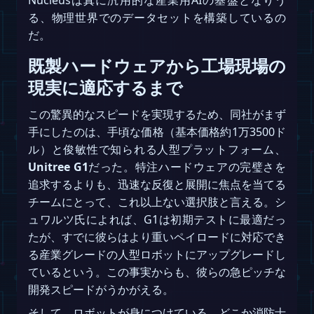
る、物理世界でのデータセットを構築しているの
だ。
既製ハードウェアから工場現場の
現実に適応するまで
この驚異的なスピードを実現するため、同社がまず
手にしたのは、手頃な価格（基本価格約1万3500ド
ル）と俊敏性で知られる人型プラットフォーム、
Unitree G1
だった。特注ハードウェアの完璧さを
追求するよりも、迅速な反復と展開に焦点を当てる
チームにとって、これ以上ない選択肢と言える。シ
ュワルツ氏によれば、G1は初期テストに最適だっ
たが、すでに彼らはより重いペイロードに対応でき
る産業グレードの人型ロボットにアップグレードし
ているという。この事実からも、彼らの急ピッチな
開発スピードがうかがえる。
そして、ロボットが身につけている、どこか消防士