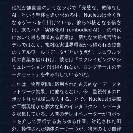
他社が無菌室のようなラボで「完璧な、教師なし
AI」という聖杯を追い求める中、Nucleusは全く異
なるゲームを仕掛けている。彼らの核となる信念
は、来るべき「実体化AI（embodied AI）」の時代
において最も価値ある資産は、新たな大規模言語モ
デルではなく、複雑な実世界環境から得られる独自
のリアルワールドデータだという点だ。シュワルツ
氏の言葉を借りれば、彼らは「スクレイピングやシ
ミュレーションでは得られない、ロングテールのデ
ータセット」を生み出しているのだ。
これは、物理空間に応用された古典的な「データネ
ットワーク効果」に他ならない。今、監視付きのロ
ボット群を現場に投入することで、Nucleusは実際
の工場現場から膨大な量のインタラクションデータ
を収集している。人間のテレオペレーターがロボッ
トを介して実行するあらゆる作業、対処された例
外、操作された物体の一つ一つが、将来のより自律