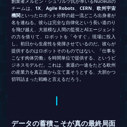
創業者メルビン・シュワルツ氏が率いるNucleusの
チームは、
1X
、
Agile Robots
、
CERN
、
欧州宇宙
機関
といったロボット分野の超一流どころ出身者が
名を連ねる。彼らは完全な自律化という長い道のり
を飛び越え、大規模な人間の監視とAIエージェント
の力を借りて、ロボットを「今すぐ」現場に投入
し、初日から生産性を発揮させているのだ。彼らが
提供するのはロボットそのものではない。「仕事を
こなす肉体労働」を時間単位で提供する、というビ
ジネスモデルだ。これは、衰退の一途をたどる欧州
の産業力を真正面から立て直そうとする、大胆かつ
切羽詰まった戦略と言えるだろう。
データの蓄積こそが真の最終局面