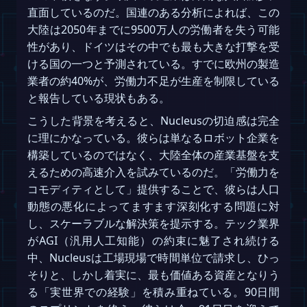
直面しているのだ。国連のある分析によれば、この
大陸は2050年までに9500万人の労働者を失う可能
性があり、ドイツはその中でも最も大きな打撃を受
ける国の一つと予測されている。すでに欧州の製造
業者の約40%が、労働力不足が生産を制限している
と報告している現状もある。
こうした背景を考えると、Nucleusの切迫感は完全
に理にかなっている。彼らは単なるロボット企業を
構築しているのではなく、大陸全体の産業基盤を支
えるための高速介入を試みているのだ。「労働力を
コモディティとして」提供することで、彼らは人口
動態の悪化によってますます深刻化する問題に対
し、スケーラブルな解決策を提示する。テック業界
がAGI（汎用人工知能）の約束に魅了され続ける
中、Nucleusは工場現場で時間単位で請求し、ひっ
そりと、しかし着実に、最も価値ある資産となりう
る「実世界での経験」を積み重ねている。90日間