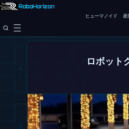
RoboHorizon
ヒューマノイド
産
ロボット