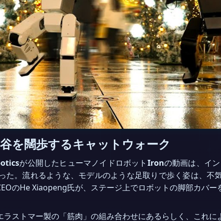
気味の谷を闊歩するキャットウォーク
otics
が公開したヒューマノイドロボット
Iron
の動画は、イン
った。流れるような、モデルのような足取りで歩く姿は、不
OのHe Xiaopeng氏が、ステージ上でロボットの脚部カ
エラストマー製の「筋肉」の組み合わせにあるらしく、これに