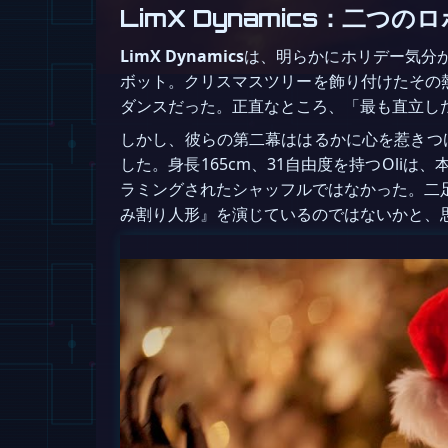
LimX Dynamics：二つ
LimX Dynamics
は、明らかにホリデー気分
ボット。クリスマスツリーを飾り付けたその
ダンスだった。正直なところ、「最も直立し
しかし、彼らの第二幕ははるかに心を惹きつ
した。身長165cm、31自由度を持つOl
ラミングされたシャッフルではなかった。二
み割り人形』を演じているのではないかと、