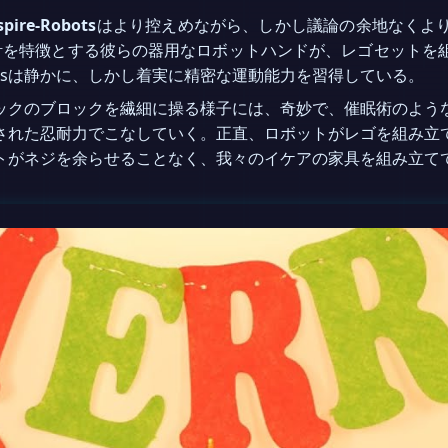
spire-Robots
はより控えめながら、しかし議論の余地なくよ
計を特徴とする彼らの器用なロボットハンドが、レゴセットを
obotsは静かに、しかし着実に精密な運動能力を習得している。
ックのブロックを繊細に操る様子には、奇妙で、催眠術のよう
された忍耐力でこなしていく。正直、ロボットがレゴを組み立
トがネジを余らせることなく、我々のイケアの家具を組み立て
。