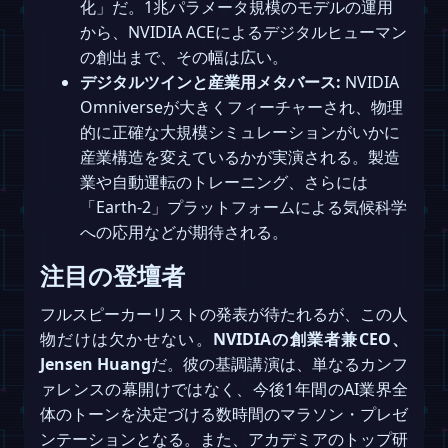
化」だ。1兆パラメータ規模のモデルの運用
から、NVIDIA ACEによるデジタルヒューマン
の創出まで、その幅は広い。
デジタルツインと産業用メタバース:
NVIDIA
Omniverseが大きくフィーチャーされ、物理
的に正確な大規模シミュレーションがいかに
産業構造を変えているかが実演される。製造
業や自動運転のトレーニング、さらには
「Earth-2」プラットフォームによる気候科学
への応用などが期待される。
注目の登壇者
フルスピーカーリストの発表が待たれるが、この人
物だけは欠かせない。
NVIDIAの創業者兼CEO、
Jensen Huang
だ。彼の基調講演は、単なるカンフ
ァレンスの幕開けではなく、今後1年間のAI業界全
体のトーンを決定づける数時間のマラソン・プレゼ
ンテーションとなる。また、アカデミアのトップ研