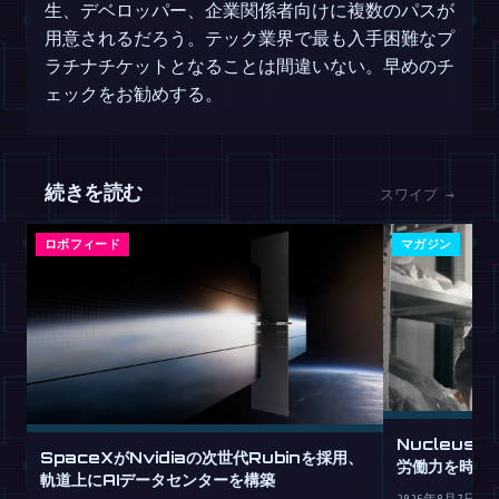
生、デベロッパー、企業関係者向けに複数のパスが
用意されるだろう。テック業界で最も入手困難なプ
ラチナチケットとなることは間違いない。早めのチ
ェックをお勧めする。
続きを読む
スワイプ →
ロボフィード
マガジン
Nucleus
SpaceXがNvidiaの次世代Rubinを採用、
労働力を時間
軌道上にAIデータセンターを構築
2026年8月7日