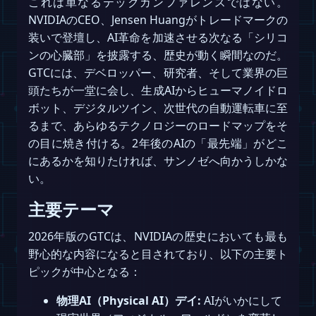
これは単なるテックカンファレンスではない。
NVIDIAのCEO、Jensen Huangがトレードマークの
装いで登壇し、AI革命を加速させる次なる「シリコ
ンの心臓部」を披露する、歴史が動く瞬間なのだ。
GTCには、デベロッパー、研究者、そして業界の巨
頭たちが一堂に会し、生成AIからヒューマノイドロ
ボット、デジタルツイン、次世代の自動運転車に至
るまで、あらゆるテクノロジーのロードマップをそ
の目に焼き付ける。2年後のAIの「最先端」がどこ
にあるかを知りたければ、サンノゼへ向かうしかな
い。
主要テーマ
2026年版のGTCは、NVIDIAの歴史においても最も
野心的な内容になると目されており、以下の主要ト
ピックが中心となる：
物理AI（Physical AI）デイ:
AIがいかにして