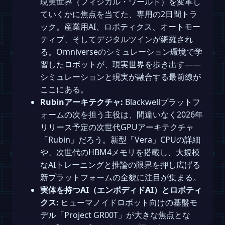
現実世界（フィジカル・ワールド）を変革し
ていくかに焦点を当てた、専用の2日間トラ
ック。産業用AI、ロボティクス、オートモー
ティブ、そしてデジタルツインが網羅され
る。Omniverseのシミュレーション環境で学
習したロボットが、現実世界を歩き出す――
シミュレーションと現実が融合する最前線が
ここにある。
Rubinアーキテクチャ:
Blackwellプラットフ
ォームの次を担う主役は、間違いなく2026年
リリース予定の次世代GPUアーキテクチャ
「Rubin」だろう。新型「Vera」CPUの詳細
や、次世代のHBM4メモリを搭載し、大規模
なAIトレーニングと推論の限界を押し広げる
新プラットフォームの全貌に注目が集まる。
実体を持つAI（エンボディドAI）とロボティ
クス:
ヒューマノイドロボット向けの基盤モ
デル「Project GR00T」が大きな焦点とな