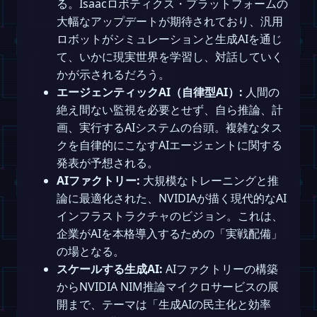
る。Isaacロボティクス・プラットフォームの
大幅なアップデートが期待されており、汎用
ロボットがシミュレーションと生成AIを通じ
て、いかに現実世界を学習し、対話していく
かが示されるだろう。
エージェンティックAI（自律型AI）:
人間の
絶え間ない監視を必要とせず、自ら推論、計
画、実行するAIシステムの台頭。複雑なタス
クを自律的にこなすAIエージェントに関する
発表が予想される。
AIファクトリー:
大規模なトレーニングと推
論に最適化された、NVIDIAが描く現代的なAI
インフラストラクチャのビジョン。これは、
企業がAIを本格導入するための「実戦配備」
の場となる。
スケールする生成AI:
AIファクトリーの構築
からNVIDIA NIM推論マイクロサービスの展
開まで、テーマは「生成AIの民主化と効率