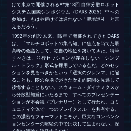
けて東京で開催される**第18回 自律分散ロボット
システム国際シンポジウム（DARS 2026）**への
参加は、もはや避けては通れない「聖地巡礼」と言
えるだろう。
1992年の創設以来、隔年で開催されてきたDARS
は、「マルチロボットの集合知」に焦点を当てた最
高峰の会議として、独自の地位を築いてきた。特筆
すべきは、並行セッションが存在しない「シング
ル・トラック」形式を採用している点だ。どのセッ
ションを見るべきかという「選択のジレンマ」に陥
ることも、隣の会場で起きた歴史的瞬間を見逃して
後悔することもない。スウォーム・ダイナミクスか
ら分散型知覚にいたるまで、すべてのプレゼンテー
ションが本会議（プレナリー）として行われ、コミ
ュニティ全体で一つのブレイクスルーを共有する。
この濃密なフォーマットこそが、巨大なコンベンシ
ョンセンターの喧騒の中では決して生まれない、深
く鋭い議論を誘発するのだ。