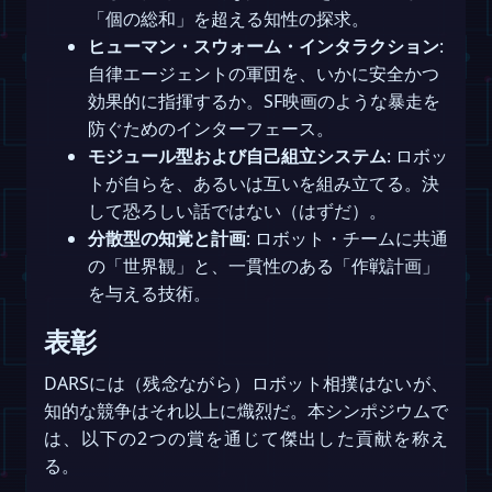
「個の総和」を超える知性の探求。
ヒューマン・スウォーム・インタラクション
:
自律エージェントの軍団を、いかに安全かつ
効果的に指揮するか。SF映画のような暴走を
防ぐためのインターフェース。
モジュール型および自己組立システム
: ロボッ
トが自らを、あるいは互いを組み立てる。決
して恐ろしい話ではない（はずだ）。
分散型の知覚と計画
: ロボット・チームに共通
の「世界観」と、一貫性のある「作戦計画」
を与える技術。
表彰
DARSには（残念ながら）ロボット相撲はないが、
知的な競争はそれ以上に熾烈だ。本シンポジウムで
は、以下の2つの賞を通じて傑出した貢献を称え
る。