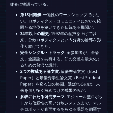
雄弁に物語っている。
第18回開催
: 一過性のワークショップではな
い。ロボティクス・コミュニティにおいて確
固たる地位を築いてきた伝統ある機関だ。
34年以上の歴史
: 1992年の産声を上げて以
来、分散ロボティクスという分野の輪郭を形
作り続けてきた。
完全シングル・トラック
: 全参加者が、全論
文、全議論を共有する。知の交差を最大化す
るための贅沢な設計。
2つの権威ある論文賞
: 最優秀論文賞（Best
Paper）と最優秀学生論文賞（Best Student
Paper）を巡る知の格闘。選ばれるのは、未
来を切り拓く極めつけの成果のみだ。
多岐にわたる研究テーマ
: モジュール型ロボッ
トから信頼性の高い分散システムまで、マル
チロボットが直面するあらゆる課題を網羅す