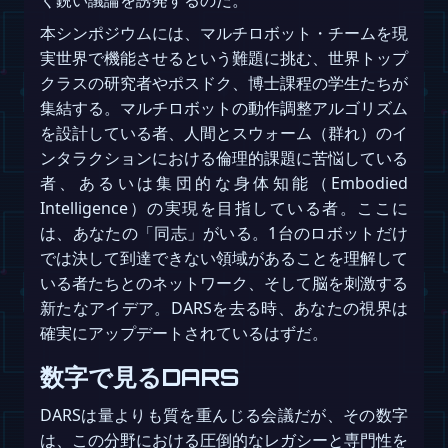
本シンポジウムには、マルチロボット・チームを現
実世界で機能させるという難題に挑む、世界トップ
クラスの研究者やポスドク、博士課程の学生たちが
集結する。マルチロボットの動作調整アルゴリズム
を設計している者、人間とスウォーム（群れ）のイ
ンタラクションにおける倫理的課題に苦悩している
者、あるいは集団的な身体知能（Embodied
Intelligence）の実現を目指している者。ここに
は、あなたの「同志」がいる。1台のロボットだけ
では決して到達できない領域があることを理解して
いる者たちとのネットワーク、そして脳を刺激する
新たなアイデア。DARSを去る時、あなたの視界は
確実にアップデートされているはずだ。
数字で見るDARS
DARSは量よりも質を重んじる会議だが、その数字
は、この分野における圧倒的なレガシーと専門性を