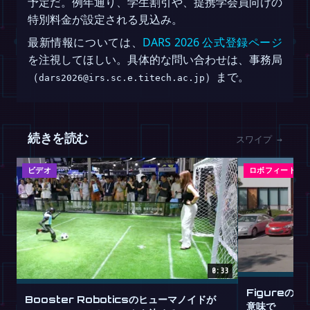
予定だ。例年通り、学生割引や、提携学会員向けの
特別料金が設定される見込み。
最新情報については、
DARS 2026 公式登録ページ
を注視してほしい。具体的な問い合わせは、事務局
（
）まで。
dars2026@irs.sc.e.titech.ac.jp
続きを読む
スワイプ →
ビデオ
ロボフィード
0:33
Figureの
Booster Roboticsのヒューマノイドが
意味で