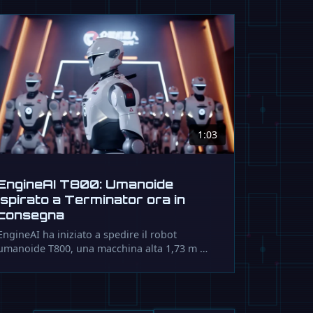
1:03
EngineAI T800: Umanoide
ispirato a Terminator ora in
consegna
EngineAI ha iniziato a spedire il robot
umanoide T800, una macchina alta 1,73 m …