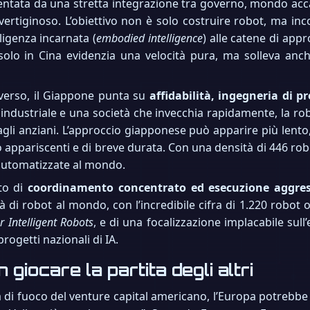
mentata da una stretta integrazione tra governo, mondo acc
vertiginoso. L’obiettivo non è solo costruire robot, ma inco
lligenza incarnata (
embodied intelligence
) alle catene di app
solo in Cina evidenzia una velocità pura, ma solleva an
verso, il Giappone punta su
affidabilità, ingegneria di p
ndustriale e una società che invecchia rapidamente, la rob
 agli anziani. L’approccio giapponese può apparire più lento,
o appariscenti e di breve durata. Con una densità di 446 ro
automatizzate al mondo.
to di
coordinamento concentrato ed esecuzione aggres
 di robot al mondo, con l’incredibile cifra di 1.220 robot og
r Intelligent Robots
, e di una focalizzazione implacabile sull
rogetti nazionali di IA.
 giocare la partita degli altri
nza di fuoco del venture capital americano, l’Europa potrebbe