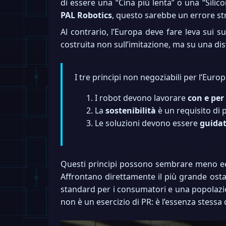
di essere una “Cina più lenta” o una “Sili
PAL Robotics
, questo sarebbe un errore str
Al contrario, l’Europa deve fare leva sui su
costruita non sull’imitazione, ma su una dis
I tre principi non negoziabili per l’Europ
I robot devono lavorare
con e per
La
sostenibilità
è un requisito di 
Le soluzioni devono essere
guidat
Questi principi possono sembrare meno ecc
Affrontano direttamente il più grande ostaco
standard per i consumatori e una popolazion
non è un esercizio di PR: è l’essenza stessa 