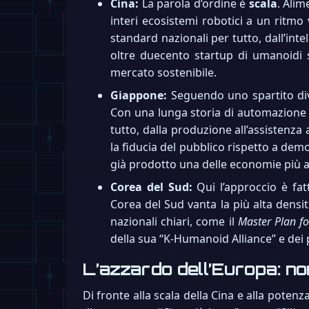
Cina:
La parola d’ordine è
scala
. Ali
interi ecosistemi robotici a un ritmo 
standard nazionali per tutto, dall’inte
oltre duecento startup di umanoidi 
mercato sostenibile.
Giappone:
Seguendo uno spartito di
Con una lunga storia di automazione i
tutto, dalla produzione all’assistenza
la fiducia del pubblico rispetto a dem
già prodotto una delle economie più 
Corea del Sud:
Qui l’approccio è fat
Corea del Sud vanta la più alta densità
nazionali chiari, come il
Master Plan fo
della sua “K-Humanoid Alliance” e dei p
L’azzardo dell’Europa: non
Di fronte alla scala della Cina e alla pote