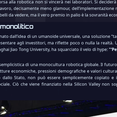
rsa alla robotica non si vincerà nei laboratori. Si deciderà 
el lavoro, decisamente meno glamour, dell’implementazione r
 belli da vedere, ma il vero premio in palio è la sovranità ec
 monolitico
ato dall’idea di un umanoide universale, una soluzione “tag
entare agli investitori, ma riflette poco o nulla la realtà. 
ghai Jiao Tong University, ha squarciato il velo di hype:
"‘Pe
emplicistica di una monocultura robotica globale. Il futuro 
utture economiche, pressioni demografiche e valori cultur
to dallo Stato, non può essere semplicemente copiato e i
ociale. Ciò che viene finanziato nella Silicon Valley non