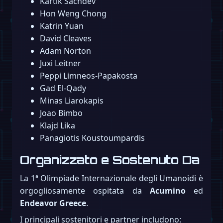
Kartik Sachdev
Hon Weng Chong
Katrin Yuan
David Cleaves
Adam Norton
Juxi Leitner
Peppi Limneos-Papakosta
Gad El-Qady
Minas Liarokapis
Joao Bimbo
Klajd Lika
Panagiotis Koustoumpardis
Organizzato e Sostenuto Da
La 1ª Olimpiade Internazionale degli Umanoidi è
orgogliosamente ospitata da
Acumino
ed
Endeavor Greece
.
I principali sostenitori e partner includono: