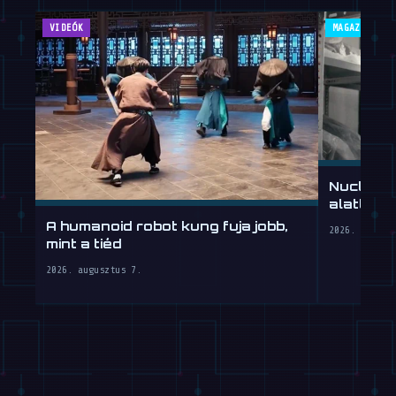
VIDEÓK
MAGAZIN
Nucleus
alatt, mu
A humanoid robot kung fuja jobb,
2026. augusz
mint a tiéd
2026. augusztus 7.