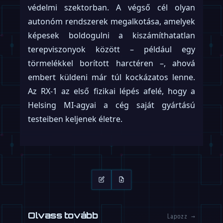
védelmi szektorban. A végső cél olyan
autonóm rendszerek megalkotása, amelyek
képesek boldogulni a kiszámíthatatlan
terepviszonyok között – például egy
törmelékkel borított harctéren –, ahová
embert küldeni már túl kockázatos lenne.
Az RX-1 az első fizikai lépés afelé, hogy a
Helsing MI-agyai a cég saját gyártású
testeiben keljenek életre.
Olvass tovább
Lapozz →