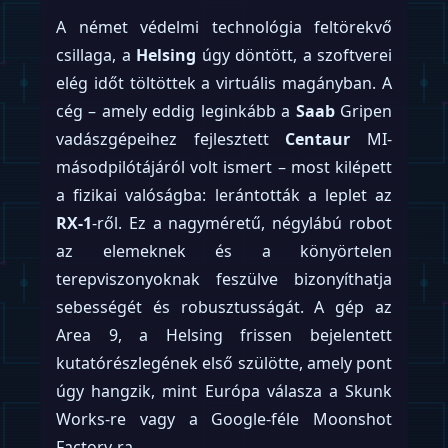
A német védelmi technológia feltörekvő
csillaga, a
Helsing
úgy döntött, a szoftverei
elég időt töltöttek a virtuális magányban. A
cég – amely eddig leginkább a
Saab
Gripen
vadászgépeihez fejlesztett
Centaur
MI-
másodpilótájáról volt ismert – most kilépett
a fizikai valóságba: lerántották a leplet az
RX-1
-ről. Ez a nagyméretű, négylábú robot
az elemeknek és a könyörtelen
terepviszonyoknak feszülve bizonyíthatja
sebességét és robusztusságát. A gép az
Area 9, a Helsing frissen bejelentett
kutatórészlegének első szülötte, amely pont
úgy hangzik, mint Európa válasza a Skunk
Works-re vagy a Google-féle Moonshot
Factory-ra.