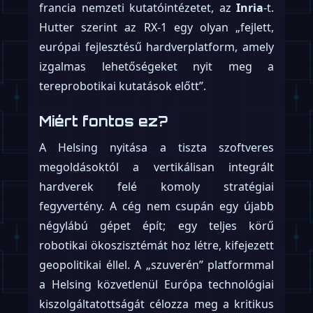
francia nemzeti kutatóintézetet, az
Inria
-t.
Hutter szerint az RX-1 egy olyan „fejlett,
európai fejlesztésű hardverplatform, amely
izgalmas lehetőségeket nyit meg a
tereprobotikai kutatások előtt”.
Miért fontos ez?
A Helsing nyitása a tiszta szoftveres
megoldásoktól a vertikálisan integrált
hardverek felé komoly stratégiai
fegyvertény. A cég nem csupán egy újabb
négylábú gépet épít; egy teljes körű
robotikai ökoszisztémát hoz létre, kifejezett
geopolitikai éllel. A „szuverén” platformmal
a Helsing közvetlenül Európa technológiai
kiszolgáltatottságát célozza meg a kritikus