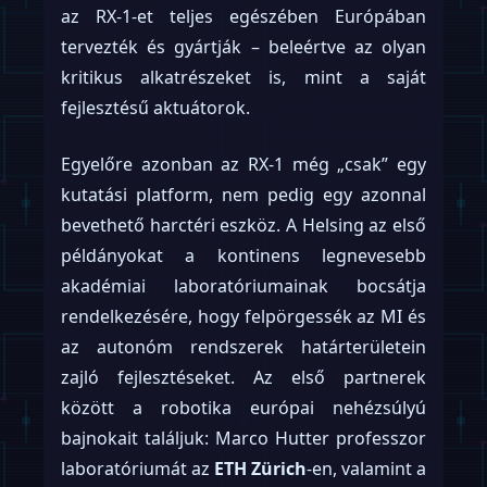
az RX-1-et teljes egészében Európában
tervezték és gyártják – beleértve az olyan
kritikus alkatrészeket is, mint a saját
fejlesztésű aktuátorok.
Egyelőre azonban az RX-1 még „csak” egy
kutatási platform, nem pedig egy azonnal
bevethető harctéri eszköz. A Helsing az első
példányokat a kontinens legnevesebb
akadémiai laboratóriumainak bocsátja
rendelkezésére, hogy felpörgessék az MI és
az autonóm rendszerek határterületein
zajló fejlesztéseket. Az első partnerek
között a robotika európai nehézsúlyú
bajnokait találjuk: Marco Hutter professzor
laboratóriumát az
ETH Zürich
-en, valamint a