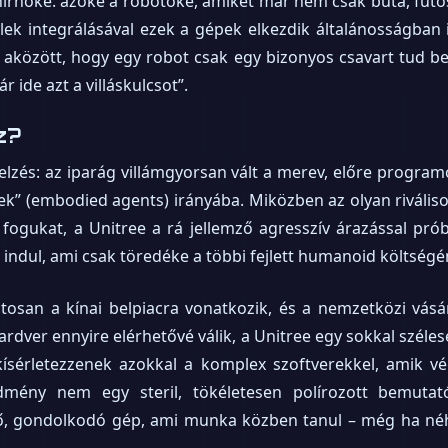
hírnöke: azoké a robotoké, amiket már nem csak buta, futó
lek integrálásával ezek a gépek elkezdik általánosságban is
 aközött, hogy egy robot csak egy bizonyos csavart tud be
 ide azt a villáskulcsot”.
z?
elzés: az iparág villámgyorsan vált a merev, előre progra
sek” (embodied agents) irányába. Miközben az olyan riváliso
fogukat, a Unitree a rá jellemző agresszív árazással pró
indul, ami csak töredéke a többi fejlett humanoid költségé
ztosan a kínai belpiacra vonatkozik, és a nemzetközi vás
hardver ennyire elérhetővé válik, a Unitree egy sokkal széle
kísérletezzenek azokkal a komplex szoftverekkel, amik v
dmény nem egy steril, tökéletesen polírozott bemutat
, gondolkodó gép, ami munka közben tanul – még ha néha k