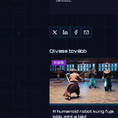
tantusz.
Olvass tovább
VIDEÓK
A humanoid robot kung fuja
jobb, mint a tiéd