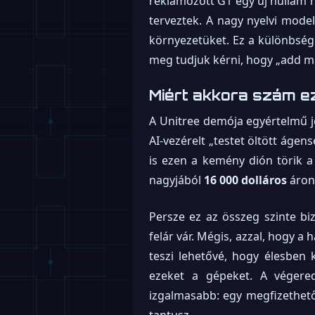
reklámozott G1 egy új hullám 
terveztek. A nagy nyelvi model
környezetüket. Ez a különbség
meg tudjuk kérni, hogy „add már
Miért akkora szám e
A Unitree demója egyértelmű j
AI-vezérelt „testet öltött ágen
is ezen a kemény dión törik a 
nagyjából
16 000 dolláros
áron 
Persze ez az összeg szinte bi
felár vár. Mégis, azzal, hogy a 
teszi lehetővé, hogy élesben 
ezeket a gépeket. A végere
izgalmasabb: egy megfizethető