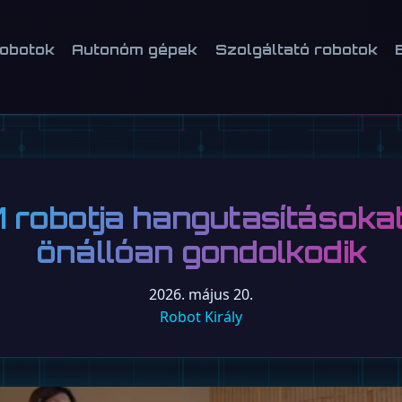
robotok
Autonóm gépek
Szolgáltató robotok
1 robotja hangutasításoka
önállóan gondolkodik
2026. május 20.
Robot Király