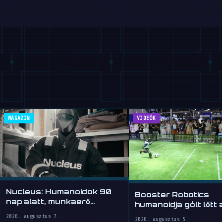
MAGAZIN
VIDEÓK
Nucleus: Humanoidok 90
Booster Robotics
nap alatt, munkaerő
humanoidja gólt lőtt
óradíjért
2026-on
2026. augusztus 7.
2026. augusztus 5.