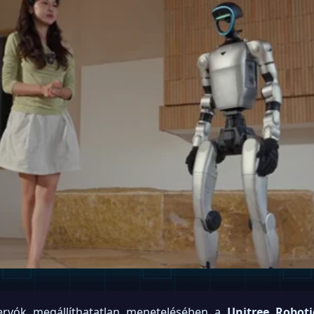
vók megállíthatatlan menetelésében a
Unitree Roboti