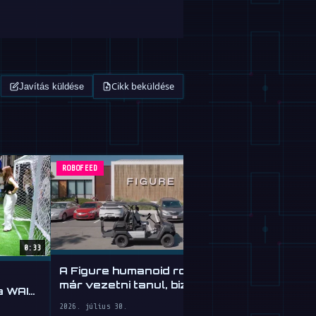
Cikk beküldése
Javítás küldése
ROBOFEED
MAGAZIN
0:33
A Figure humanoid robotja
Google Gemi
már vezetni tanul, bizonyos
 a WAIC
Agyátülteté
fokig
Robotoknak
2026. július 30.
2026. július 30.