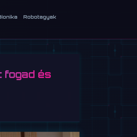
Bionika
Robotagyak
t fogad és