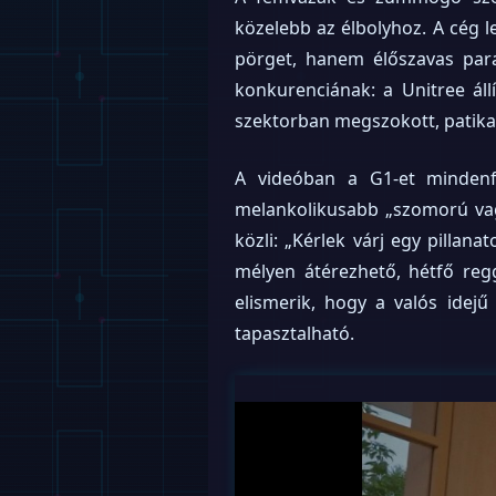
közelebb az élbolyhoz. A cég 
pörget, hanem élőszavas para
konkurenciának: a Unitree állí
szektorban megszokott, patik
A videóban a G1-et mindenfé
melankolikusabb „szomorú vagy
közli: „Kérlek várj egy pillan
mélyen átérezhető, hétfő regge
elismerik, hogy a valós idej
tapasztalható.