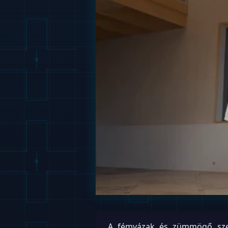
A fémvázak és zümmögő szer