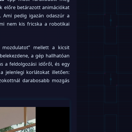
 előre betárazott animációkat
t. Ami pedig igazán odaszúr a
ami nem kis fricska a robotikai
mozdulatot” mellett a kicsit
 belekezdene, a gép hallhatóan
s a feldolgozási időről, és egy
 jelenlegi korlátokat illetően:
gszokottnál darabosabb mozgás