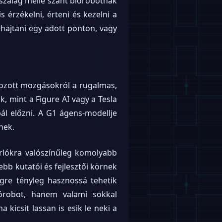
szalag mellé szánt biorobotnak
 érzékelni, érteni és kezelni a
hajtani egy adott ponton, vagy
mozott mozgásokról a rugalmas,
k, mint a Figure AI vagy a Tesla
bál előzni. A G1 ágens-modellje
nek.
árlókra valószínűleg komolyabb
sebb kutatói és fejlesztői körnek
égre tényleg hasznossá tehetik
órobot, hanem valami sokkal
icsit lassan is esik le neki a