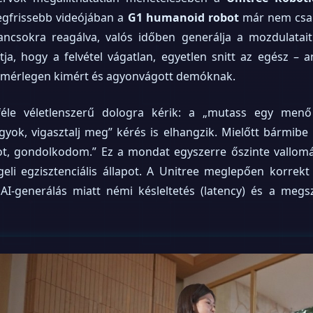
legfrissebb videójában a
G1 humanoid robot
már nem csak
ncsokra reagálva, valós időben generálja a mozdulatai
tja, hogy a felvétel vágatlan, egyetlen snitt az egész – 
amérlegen kimért és agyonvágott demóknak.
le véletlenszerű dologra kérik: a „mutass egy menő 
ok, vigasztalj meg” kérés is elhangzik. Mielőtt bármibe
atot, gondolkodom.” Ez a mondat egyszerre őszinte vallomá
li egzisztenciális állapot. A Unitree meglepően korrekt a
ű AI-generálás miatt némi késleltetés (latency) és a me