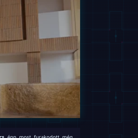
cs
épp most furakodott még