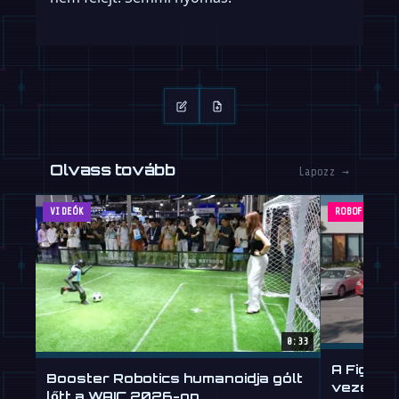
Olvass tovább
Lapozz →
VIDEÓK
ROBOFEED
0:33
A Figure
Booster Robotics humanoidja gólt
vezetni 
lőtt a WAIC 2026-on