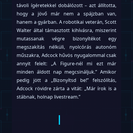
távoli ígéretekkel dobálózott – azt állította,
hogy a jövő már nem a spájzban van,
hanem a gyárban. A robotikai veterán, Scott
Walter által támasztott kihívásra, miszerint
mutassanak végre bizonyítékot egy
megszakítás nélküli, nyolcórás autonóm
műszakra, Adcock hűvös nyugalommal csak
annyit felelt: „A Figure-nél mi ezt már
minden áldott nap megcsináljuk.” Amikor
pedig jött a „Bizonyítsd be!” felszólítás,
Adcock rövidre zárta a vitát: „Már írok is a
stábnak, holnap livestream.”