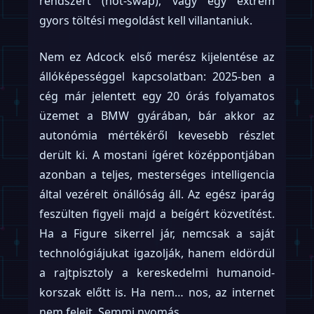
rendszert (hot-swap), vagy egy extrém
gyors töltési megoldást kell villantaniuk.
Nem ez Adcock első merész kijelentése az
állóképességgel kapcsolatban: 2025-ben a
cég már jelentett egy 20 órás folyamatos
üzemet a BMW gyárában, bár akkor az
autonómia mértékéről kevesebb részlet
derült ki. A mostani ígéret középpontjában
azonban a teljes, mesterséges intelligencia
által vezérelt önállóság áll. Az egész iparág
feszülten figyeli majd a beígért közvetítést.
Ha a Figure sikerrel jár, nemcsak a saját
technológiájukat igazolják, hanem eldördül
a rajtpisztoly a kereskedelmi humanoid-
korszak előtt is. Ha nem… nos, az internet
nem felejt. Semmi nyomás.