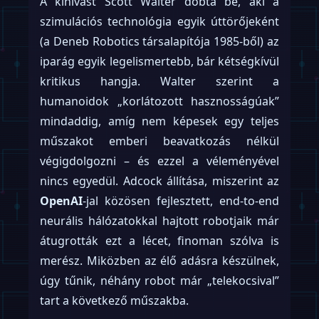
A kihívást Scott Walter dobta be, aki a
szimulációs technológia egyik úttörőjeként
(a Deneb Robotics társalapítója 1985-ből) az
iparág egyik legelismertebb, bár kétségkívül
kritikus hangja. Walter szerint a
humanoidok „korlátozott hasznosságúak”
mindaddig, amíg nem képesek egy teljes
műszakot emberi beavatkozás nélkül
végigdolgozni – és ezzel a véleményével
nincs egyedül. Adcock állítása, miszerint az
OpenAI
-jal közösen fejlesztett, end-to-end
neurális hálózatokkal hajtott robotjaik már
átugrották ezt a lécet, finoman szólva is
merész. Miközben az élő adásra készülnek,
úgy tűnik, néhány robot már „telekocsival”
tart a következő műszakba.