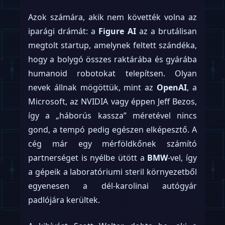
Azok számára, akik nem követték volna az
iparági drámát: a
Figure AI
az a brutálisan
megtolt startup, amelynek feltett szándéka,
hogy a bolygó összes raktárába és gyárába
humanoid robotokat telepítsen. Olyan
nevek állnak mögöttük, mint az
OpenAI
, a
Microsoft, az NVIDIA vagy éppen Jeff Bezos,
így a „háborús kassza” méretével nincs
gond, a tempó pedig egészen elképesztő. A
cég már egy mérföldkőnek számító
partnerséget is nyélbe ütött a
BMW
-vel, így
a gépeik a laboratóriumi steril környezetből
egyenesen a dél-karolinai autógyár
padlójára kerültek.