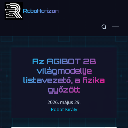
RoboHorizon
A Gatsby 150 dolláros
humanoid inasa
kötöttségek nélkül
takarít
2026. május 30.
Robot Király