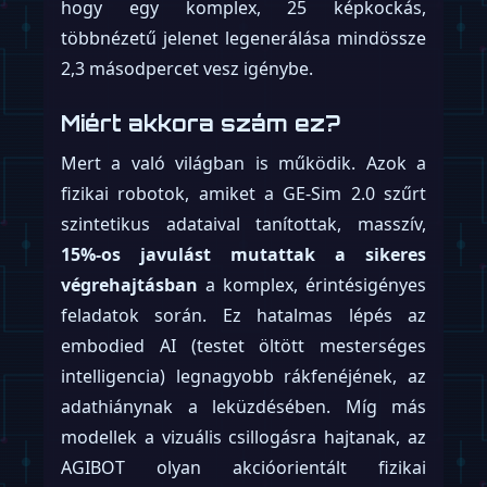
emberek távvezérlik (teleoperation), hogy
minden tökéletes legyen”. Amikor egy cég
teljes ígérete az, hogy „nincs idegen a
lakásodban”, egy távoli szempár jelenléte
azért elég súlyos apróbetűs rész. A
RoboHorizon
megkereste a Gatsby-t, hogy
tisztázzák a távvezérlésre és az
adatkezelésre vonatkozó irányelveiket.
Miért fontos ez?
A Gatsby színre lépése törésvonalat jelez a
feltörekvő háztartási robotikai piacon. Az
egyik oldalon ott az „adatot a
szolgáltatásért” modell, ahol a felhasználó a
magánéletével fizet a kényelemért. A másik
oldalon a Gatsby egy prémium szintet hoz