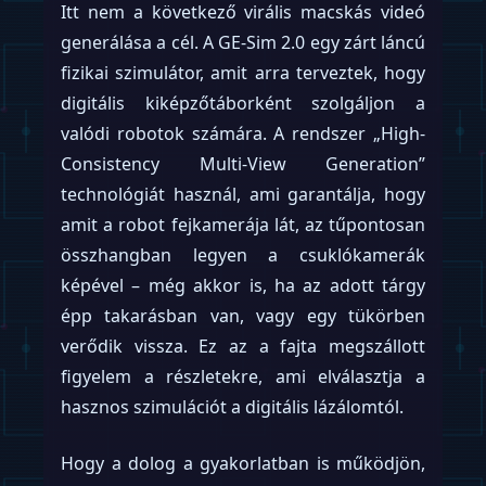
takarítást, mert az Ön otthoni
rendetlensége a tökéletes terep az AI
tanításához. A Gatsby viszont a kényelmet
és a magánélet szentségét árulja. Egy San
Francisco-i emberi takarító árával (ami 150
és 300 dollár között mozog) versenyző
összegért a cég egy teljes méretű humanoid
robotot küld ki a lakásba, hogy
elmosogasson, letakarítsa a felületeket,
felmossa a padlót, vagy akár
összehajtogassa a ruhákat. A folyamat
pofonegyszerű: egy iOS-alkalmazáson
keresztül foglalható, és semmiféle emberi
interakciót nem igényel.
Érdekesség, hogy a Gatsby nem saját