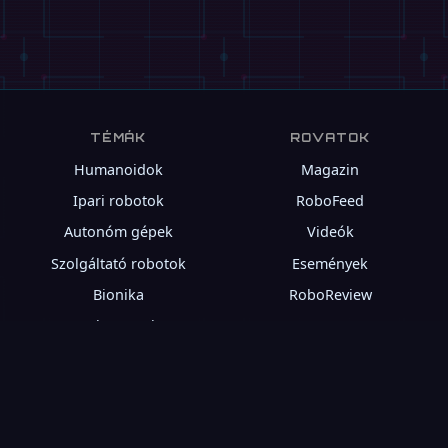
ROBOFEED
Unitree H2 Plus humanoid:
NVIDIA Jetson Thor
agyátültetés
Az Unitree frissíti humanoidjait a H2 Plus modellel,
amely NVIDIA Jetson Thor modult és mély Isaac
robotikai platform …
TÉMÁK
ROVATOK