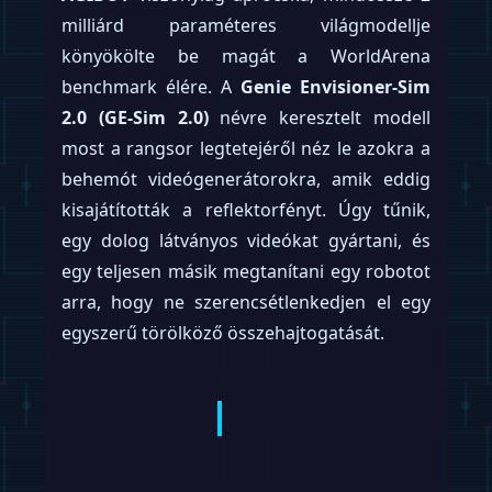
adatainkért cserébe – amivel lényegében a
jövő robothadseregét tanítjuk –, vagy
fizetünk egy humanoidért, aki mindenféle
mellébeszélés nélkül elvégzi a piszkos
munkát. A San Francisco-i startup, a
Gatsby
az utóbbira fogad: elindították on-demand
humanoid robot-takarító szolgáltatásukat,
méghozzá
150 dolláros
(kb. 55 000 forintos)
fix áron.
Ez a lépés a
West Egg Labs
ernyője alatt
működő Gatsby-t éles filozófiai ellentétbe
állítja az olyan cégekkel, mint a
Shift
. Ahogy
arról a
Ingyen takarít a Shift, de a
rendetlenségedből tanul a robot
is
beszámolt, a Shift azért kínál ingyenes