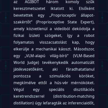
hardvert épít. A cég „robot-agnosztikus”
fogyasztói platformként határozza meg
magát: ők akarják lenni az a szolgáltatási
réteg, amely összeköti az ügyfeleket a
legjobb gyártók – például az
1X
, a
Figure
vagy a
Sunday
– humanoidjaival. Ez egy
klasszikus szilícium-völgyi platform-
stratégia: hagyd, hogy mások vívják meg a
véres hardverháborúkat, miközben te
birtokolod az ügyfélkapcsolatot. A cég
állítása szerint a takarítás rutin feladatai
teljesen autonóm módon zajlanak.
Ugyanakkor a weboldalukon eldugva ott
szerepel egy kritikus részlet, amely az
adatvédelmi nyilatkozatukból valahogy
kimaradt: „a nehezebb részeket hús-vér