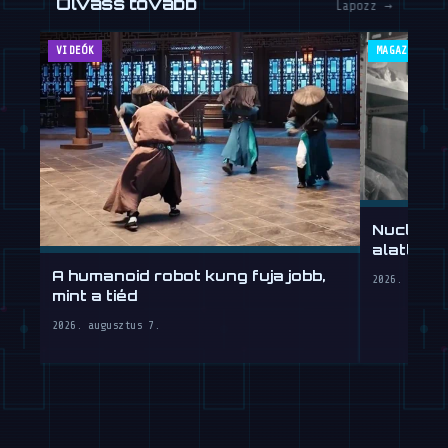
effektust, fogja eldönteni, hogy az
otthonautomatizálás új aranystandardja
lesz-e, vagy csak egy újabb különös kísérlet
a technológia történetében.
Olvass tovább
Lapozz →
VIDEÓK
MAGAZIN