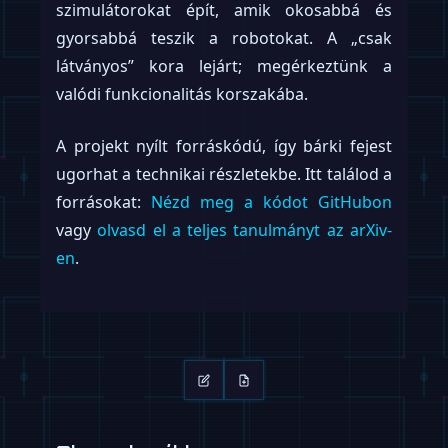
létre, ahol maga a privátszféra a termék. A
150 dolláros árral nem az emberi munkaerő
alá akarnak licitálni, hanem egy másfajta
értéket kínálnak: nincs időpont-egyeztetési
macera, nincs lemondott takarítás és nincs
kínos csevegés.
Ennek a „humanoid-Uber” modellnek a
sikere a kivitelezésen és az átláthatóságon
múlik. Bár a teljesen autonóm takarítás
ígérete a végső cél, a távvezérlésről szóló
halk megjegyzés emlékeztet minket: még
csak az út elején járunk. Az, hogy a Gatsby
hogyan kezeli a magánélet körüli
aggályokat és a távvezérlésből fakadó
„uncanny valley” (hátborzongató völgy)