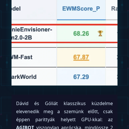
A háztartási robotika piaca hirtelen egy
lenyűgöző, bár kissé disztópikus dilemma
elé állított minket: vagy hagyjuk, hogy egy
cég ingyen kitakarítsa a lakásunkat az