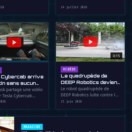
impressive all-terrain …
026
24 juillet 2026
0:15
VIDÉOS
Le quadrupède de
 Cybercab arrive
DEEP Robotics devient
tin sans aucun
pompier
Le robot quadrupède de
t
sk partage une vidéo
DEEP Robotics lutte contre les
r Tesla Cybercab
incendies à distance,
nt à Austin sans volant
2026
25 juin 2026
affrontant les …
MAGAZINE