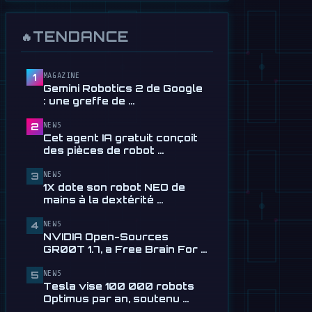
30 juillet
📰
Cet agent IA gratuit conçoit
TENDANCE
🔥
des pièces de robot par texte
28 juillet
MAGAZINE
1
📰
Tau Robotics Launches
Gemini Robotics 2 de Google
$30/Hour Humanoid Cleaning
: une greffe de …
Service in …
28 juillet
NEWS
2
Cet agent IA gratuit conçoit
📰
1X dote son robot NEO de
des pièces de robot …
mains à la dextérité
incroyable
NEWS
3
1X dote son robot NEO de
24 juillet
mains à la dextérité …
🎬
EngineAI T800: Le robot
NEWS
humanoïde inspiré de
4
NVIDIA Open-Sources
Terminator …
GR00T 1.7, a Free Brain For …
24 juillet
NEWS
5
📰
NVIDIA Open-Sources
Tesla vise 100 000 robots
GR00T 1.7, a Free Brain For
Optimus par an, soutenu …
Any Humanoid