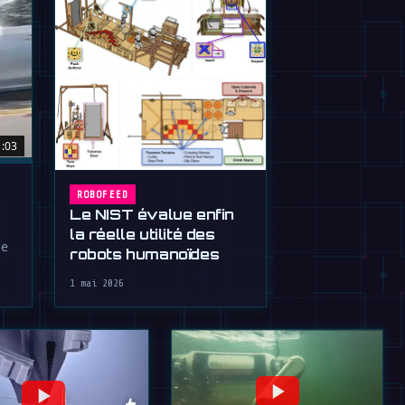
1:03
ROBOFEED
Le NIST évalue enfin
la réelle utilité des
le
robots humanoïdes
1 mai 2026