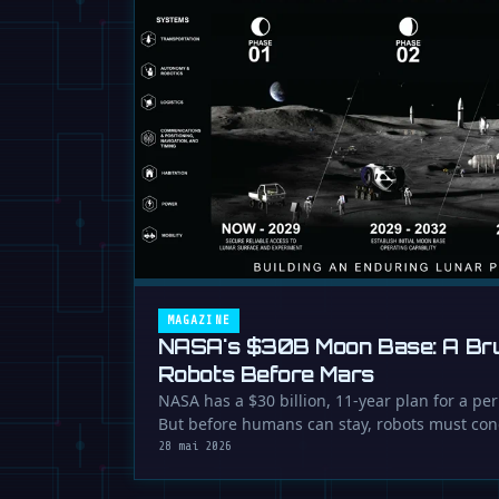
MAGAZINE
NASA's $30B Moon Base: A Brut
Robots Before Mars
NASA has a $30 billion, 11-year plan for a 
But before humans can stay, robots must co
28 mai 2026