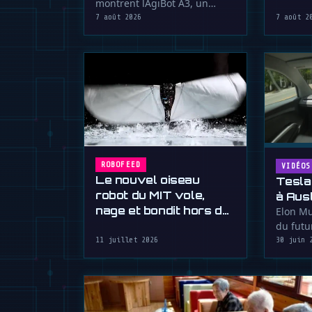
montrent lAgiBot A3, un
robot humanoïde de 1m73,
7 août 2026
7 août 2
exécutant des …
ROBOFEED
VIDÉOS
Le nouvel oiseau
Tesla
robot du MIT vole,
à Aus
nage et bondit hors de
volan
Elon Mu
leau
du futu
circula
11 juillet 2026
30 juin 
ni …