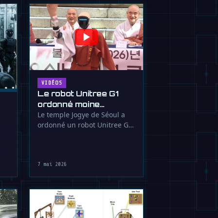
VIDÉOS
Le robot Unitree G1
ordonné moine
bouddhiste en Corée
Le temple Jogye de Séoul a
ordonné un robot Unitree G1
du Sud
nommé Gabi comme moine
bouddhiste …
7 mai 2026