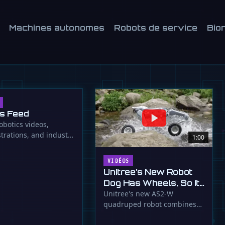
gie nationale pragmatique visant à
ontrer une crise démographique
Machines autonomes
Robots de service
Bio
s Feed
obotics videos,
rations, and industry
1:00
s
VIDÉOS
Unitree's New Robot
Dog Has Wheels, So It
Can Outrun Your
Unitree's new AS2-W
quadruped robot combines
Nightmares
legs and wheels for