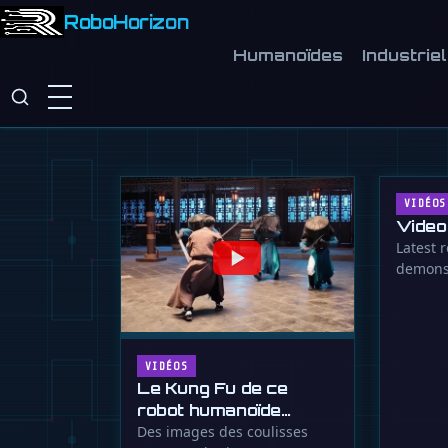
Le plan Noetra du Japon est une straté
RoboHorizon
déployer 10 millions de robots pour c
Humanoïdes
Industriel
majeure.
8 juillet 2026
VIDÉOS
Video
Latest r
demonst
insight
VIDÉOS
Le Kung Fu de ce
robot humanoïde
surpasse le vôtre
Des images des coulisses