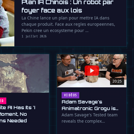
Plan IA Chinois : Un robot par
foyer face aux lois
La Chine lance un plan pour mettre IA dans
chaque produit. Face aux regles europeennes,
Pekin cree un ecosysteme pour …
1 juillet 2026
20:25
VIDÉOS
Adam Savage's
ED
te AI Has Its 'I
Animatronic Grogu is
Moment, No
an Over-Engineered
Adam Savage's Tested team
ns Needed
reveals the complex
Masterpiece
animatronics behind their
custom Grogu, …