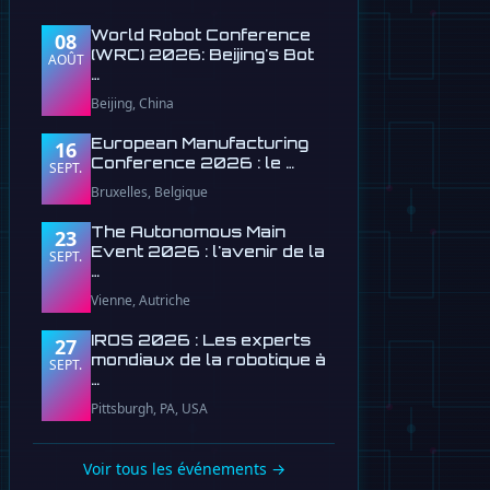
World Robot Conference
08
(WRC) 2026: Beijing's Bot
AOÛT
…
Beijing, China
European Manufacturing
16
Conference 2026 : le …
SEPT.
Bruxelles, Belgique
The Autonomous Main
23
Event 2026 : l'avenir de la
SEPT.
…
Vienne, Autriche
IROS 2026 : Les experts
27
mondiaux de la robotique à
SEPT.
…
Pittsburgh, PA, USA
Voir tous les événements →