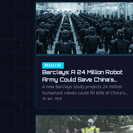
MAGAZINE
Barclays: A 24 Million Robot
Army Could Save China's
Economy
A new Barclays study projects 24 million
humanoid robots could fill 60% of China's
looming labor gap by 2035, reshaping …
20 mai 2026