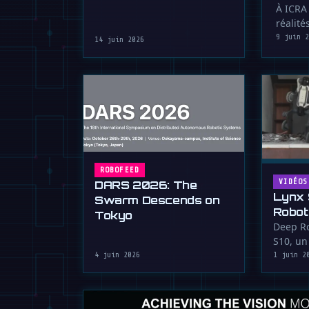
À ICRA
réalité
9 juin 
14 juin 2026
ROBOFEED
VIDÉOS
DARS 2026: The
Lynx 
Swarm Descends on
Roboti
Tokyo
terre
Deep Ro
S10, u
roues
moins d
4 juin 2026
1 juin 2
m/s, co