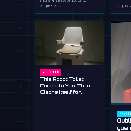
montre sa locomotion
Montagnes
hybride efficace passant du
20 juin 2026
16 juin 
roulement au …
ROBOFEED
This Robot Toilet
Comes to You, Then
Cleans Itself for
$13,000
MAGAZ
Oubl
guer