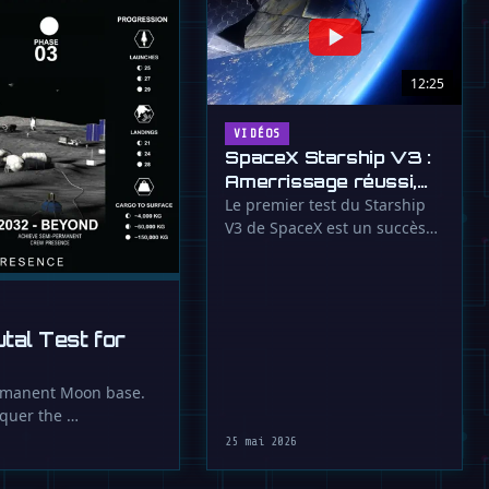
12:25
VIDÉOS
SpaceX Starship V3 :
Amerrissage réussi,
propulseur enflammé
Le premier test du Starship
V3 de SpaceX est un succès
mitigé. Le vaisseau a réussi
son …
al Test for
permanent Moon base.
nquer the …
25 mai 2026