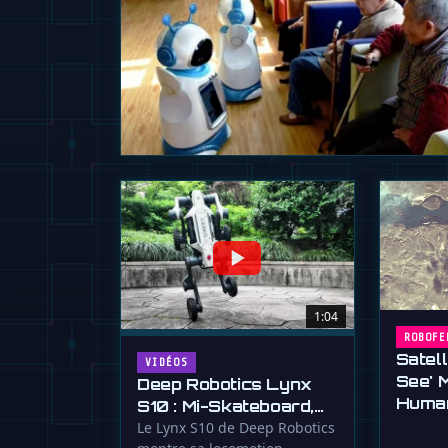
1:04
ROBOFE
Satelli
VIDÉOS
See' 
Deep Robotics Lynx
Huma
S10 : Mi-Skateboard,
Mi-Chèvre des
Le Lynx S10 de Deep Robotics