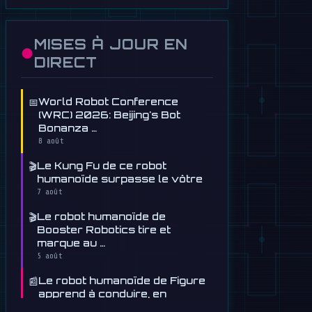
MISES À JOUR EN
●
DIRECT
📅
World Robot Conference
(WRC) 2026: Beijing's Bot
Bonanza …
8 août
🎬
Le Kung Fu de ce robot
humanoïde surpasse le vôtre
7 août
🎬
Le robot humanoïde de
Booster Robotics tire et
marque au …
5 août
📰
Le robot humanoïde de Figure
apprend à conduire, en
quelque …