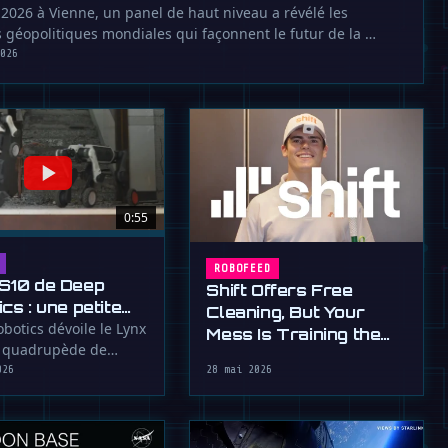
 2026 à Vienne, un panel de haut niveau a révélé les
s géopolitiques mondiales qui façonnent le futur de la …
2026
0:55
ROBOFEED
S10 de Deep
Shift Offers Free
cs : une petite
Cleaning, But Your
ur sur quatre
botics dévoile le Lynx
Mess Is Training the
n quadrupède de
Robot That Will
e 20 kg atteignant 8
026
28 mai 2026
Replace You
nçu …