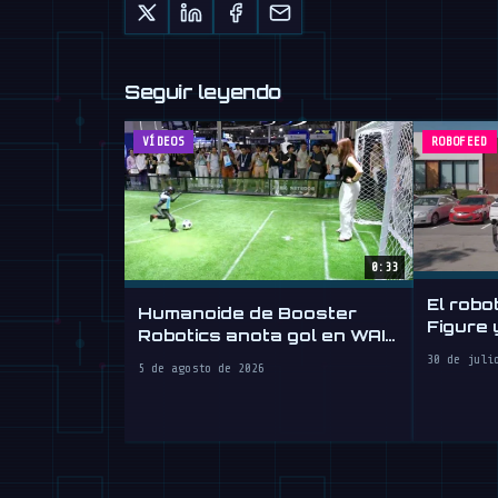
Seguir leyendo
VÍDEOS
ROBOFEED
0:33
El robo
Humanoide de Booster
Figure 
Robotics anota gol en WAIC
conduci
2026
30 de juli
5 de agosto de 2026