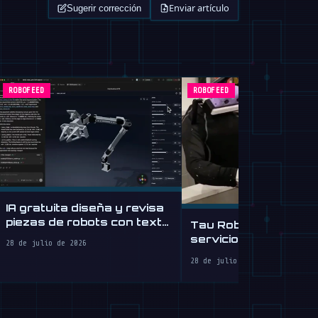
Enviar artículo
Sugerir corrección
ROBOFEED
ROBOFEED
IA gratuita diseña y revisa
piezas de robots con texto
Tau Robotics lanza
simple
servicio de limpieza
28 de julio de 2026
humanoide por $30/
28 de julio de 2026
en SF