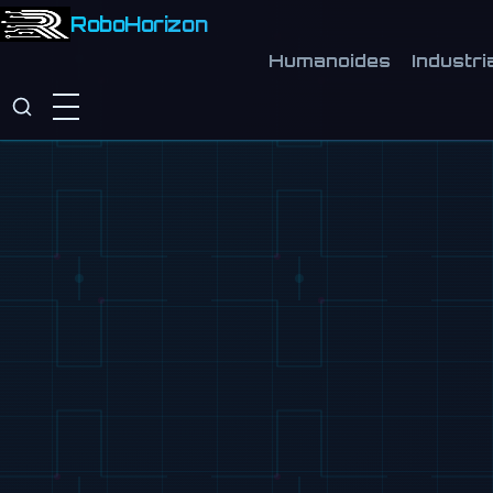
RoboHorizon
Humanoides
Industri