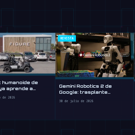
REVISTA
t humanoide de
Gemini Robotics 2 de
ya aprende a
Google: trasplante
r, algo así
cerebral para robots
o de 2026
30 de julio de 2026