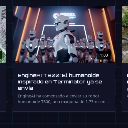
1:03
EngineAI T800: El humanoide
inspirado en Terminator ya se
envía
…
EngineAI ha comenzado a enviar su robot
humanoide T800, una máquina de 1.73m con …