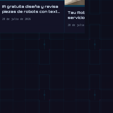
IA gratuita diseña y revisa
piezas de robots con texto
Tau Robotics lanza
simple
servicio de limpieza
28 de julio de 2026
humanoide por $30/
28 de julio de 2026
en SF