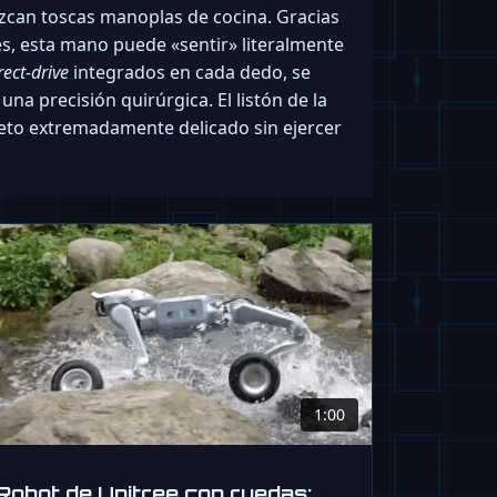
zcan toscas manoplas de cocina. Gracias
es, esta mano puede «sentir» literalmente
rect-drive
integrados en cada dedo, se
na precisión quirúrgica. El listón de la
jeto extremadamente delicado sin ejercer
1:00
Robot de Unitree con ruedas: