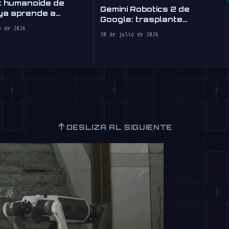
t humanoide de
Gemini Robotics 2 de
ya aprende a
Google: trasplante
r, algo así
cerebral para robots
o de 2026
30 de julio de 2026
↑
DESLIZA AL SIGUIENTE