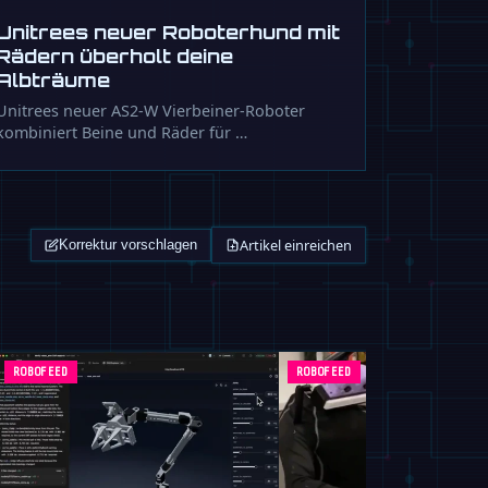
Unitrees neuer Roboterhund mit
Rädern überholt deine
Albträume
Unitrees neuer AS2-W Vierbeiner-Roboter
kombiniert Beine und Räder für …
Artikel einreichen
Korrektur vorschlagen
ROBOFEED
ROBOFEED