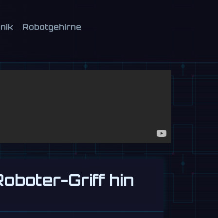
onik
Robotgehirne
oboter-Griff hin