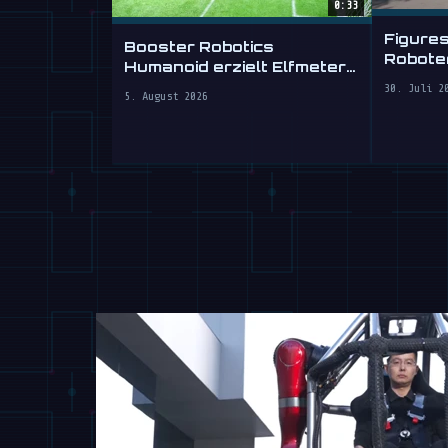
0:33
Figure
Booster Robotics
Roboter
Humanoid erzielt Elfmeter-
gewis
Tor auf der WAIC 2026
30. Juli 2
Autofa
5. August 2026