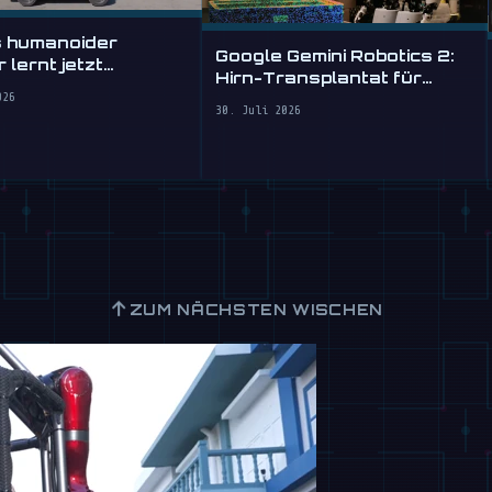
s humanoider
Google Gemini Robotics 2:
 lernt jetzt
Hirn-Transplantat für
sermaßen
ungeschickte Roboter
026
hren
30. Juli 2026
↑
ZUM NÄCHSTEN WISCHEN