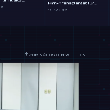
 lernt jetzt
Hirn-Transplantat für
sermaßen
ungeschickte Roboter
026
hren
30. Juli 2026
↑
ZUM NÄCHSTEN WISCHEN