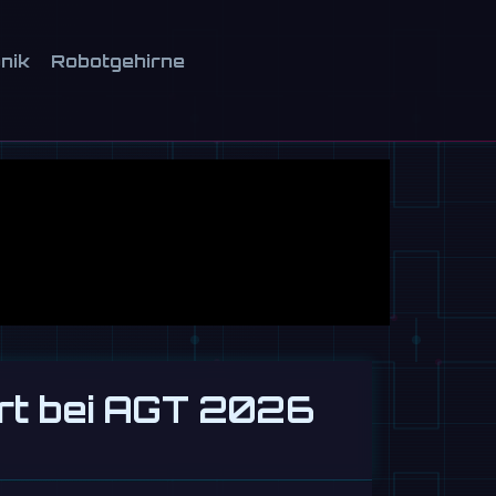
onik
Robotgehirne
rt bei AGT 2026