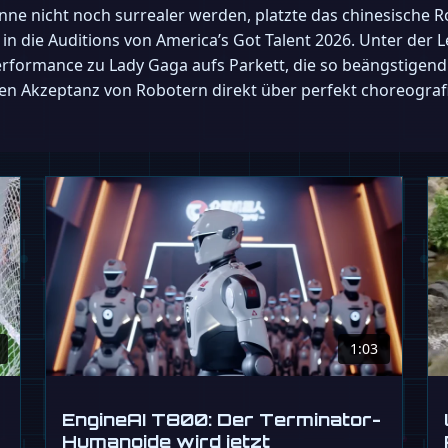
önne nicht noch surrealer werden, platzte das chinesische
die Auditions von America’s Got Talent 2026. Unter der Le
erformance zu Lady Gaga aufs Parkett, die so beängstigend
ten Akzeptanz von Robotern direkt über perfekt choreograf
1:03
EngineAI T800: Der Terminator-
Humanoide wird jetzt