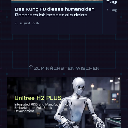
Tagen ei
stunden
Das Kung Fu dieses humanoiden
7. August 20
Roboters ist besser als deins
7. August 2026
↑
ZUM NÄCHSTEN WISCHEN