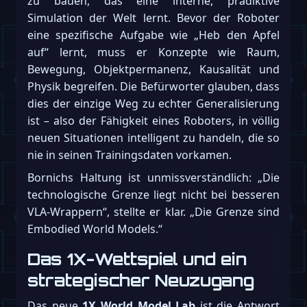
zu bauen, das eine interne, prädiktive
Simulation der Welt lernt. Bevor der Roboter
eine spezifische Aufgabe wie „Heb den Apfel
auf“ lernt, muss er Konzepte wie Raum,
Bewegung, Objektpermanenz, Kausalität und
Physik begreifen. Die Befürworter glauben, dass
dies der einzige Weg zu echter Generalisierung
ist – also der Fähigkeit eines Roboters, in völlig
neuen Situationen intelligent zu handeln, die so
nie in seinen Trainingsdaten vorkamen.
Bornichs Haltung ist unmissverständlich: „Die
technologische Grenze liegt nicht bei besseren
VLA-Wrappern“, stellte er klar. „Die Grenze sind
Embodied World Models.“
Das 1X-Wettspiel und ein
strategischer Neuzugang
Das neue
1X World Model Lab
ist die Antwort