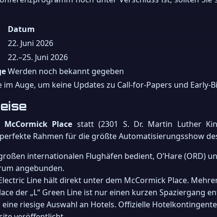
Datum
22. Juni 2026
22.–25. Juni 2026
ge
Werden noch bekannt gegeben
e im Auge, um keine Updates zu Call-for-Papers und Early-B
eise
en
McCormick Place
statt (2301 S. Dr. Martin Luther King 
perfekte Rahmen für die größte Automatisierungsshow des
 großen internationalen Flughäfen bedient, O’Hare (ORD) u
trum angebunden.
 Electric Line hält direkt unter dem McCormick Place. Mehre
ce der „L“ Green Line ist nur einen kurzen Spaziergang en
 eine riesige Auswahl an Hotels. Offizielle Hotelkontinge
te veröffentlicht.