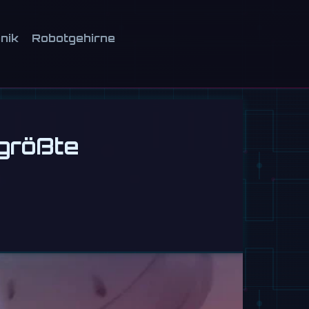
onik
Robotgehirne
größte