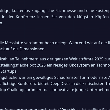
ewaltige, kostenlos zugängliche Fachmesse und eine kostenp
; in der Konferenz lernen Sie von den klügsten Köpfen
n.
e Messlatte verdammt hoch gelegt. Während wir auf die fi
ack auf die Dimensionen:
rdzahl an Teilnehmern aus der ganzen Welt strömte 2025 zu
sstellungsfläche bot 2025 ein riesiges Ökosystem an Techno
 Startups.
lungsfläche war ein gewaltiges Schaufenster für modernste
pflichtige Konferenz bietet Deep Dives in die kritischsten 
rtup Challenge prämiert das innovativste junge Unternehm
 Konferenzprogramm noch unter Verschluss ist, sollten Sie 