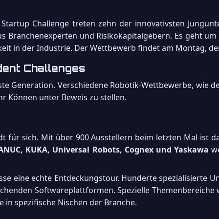
e Startup Challenge treten zehn der innovativsten Jung
 aus Branchenexperten und Risikokapitalgebern. Es geht um
 in der Industrie. Der Wettbewerb findet am Montag, den 2
ent Challenges
hste Generation. Verschiedene Robotik-Wettbewerbe, wie de
hr Können unter Beweis zu stellen.
t für sich. Mit über 900 Ausstellern beim letzten Mal ist 
ANUC, KUKA, Universal Robots, Cognex und Yaskawa
we
se eine echte Entdeckungstour. Hunderte spezialisierte U
echenden Softwareplattformen. Spezielle Themenbereiche 
ke in spezifische Nischen der Branche.