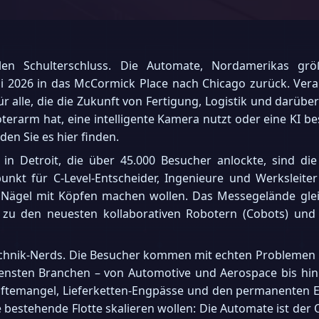
len Schulterschluss. Die Automate, Nordamerikas grö
ni 2026 in das McCormick Place nach Chicago zurück. Vera
für alle, die die Zukunft von Fertigung, Logistik und darü
erarm hat, eine intelligente Kamera nutzt oder eine KI bes
den Sie es hier finden.
n Detroit, die über 45.000 Besucher anlockte, sind die
unkt für C-Level-Entscheider, Ingenieure und Werksleite
h Nägel mit Köpfen machen wollen. Das Messegelände glei
n zu den neuesten kollaborativen Robotern (Cobots) und
 Technik-Nerds. Die Besucher kommen mit echten Problemen u
ensten Branchen – von Automotive und Aerospace bis hin
temangel, Lieferketten-Engpässe und den permanenten Effi
ne bestehende Flotte skalieren wollen: Die Automate ist de