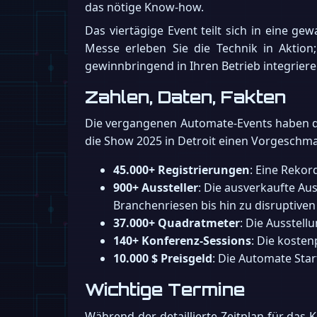
das nötige Know-how.
Das viertägige Event teilt sich in eine g
Messe erleben Sie die Technik in Aktion
gewinnbringend in Ihren Betrieb integriere
Zahlen, Daten, Fakten
Die vergangenen Automate-Events haben di
die Show 2025 in Detroit einen Vorgeschm
45.000+ Registrierungen
: Eine Reko
900+ Aussteller
: Die ausverkaufte Au
Branchenriesen bis hin zu disruptiven
37.000+ Quadratmeter
: Die Ausstel
140+ Konferenz-Sessions
: Die kosten
10.000 $ Preisgeld
: Die Automate Sta
Wichtige Termine
Während der detaillierte Zeitplan für das